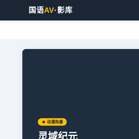
国语
AV
·影库
🔥 动漫热番
灵域纪元