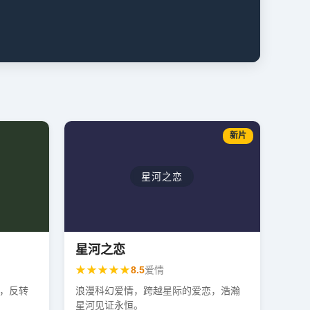
历
新片
星河之恋
星河之恋
★★★★★
8.5
爱情
，反转
浪漫科幻爱情，跨越星际的爱恋，浩瀚
星河见证永恒。