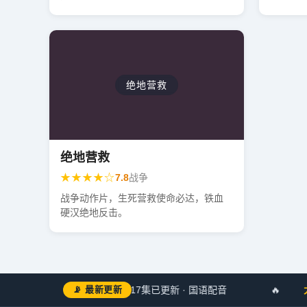
绝地营救
绝地营救
★★★★☆
7.8
战争
战争动作片，生死营救使命必达，铁血
硬汉绝地反击。
🔥
灵域纪元
📡 最新更新
第17集已更新 · 国语配音
🔥
大明