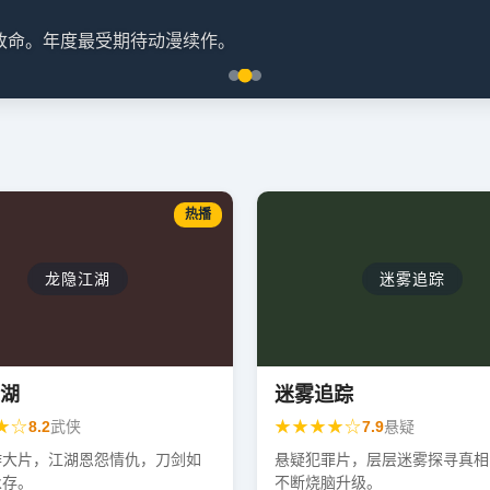
天改命。年度最受期待动漫续作。
热播
龙隐江湖
迷雾追踪
湖
迷雾追踪
★☆
★★★★☆
8.2
武侠
7.9
悬疑
作大片，江湖恩怨情仇，刀剑如
悬疑犯罪片，层层迷雾探寻真相
永存。
不断烧脑升级。