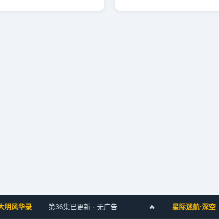
风华录
第36集已更新 · 无广告
🔥
星际迷航·深空