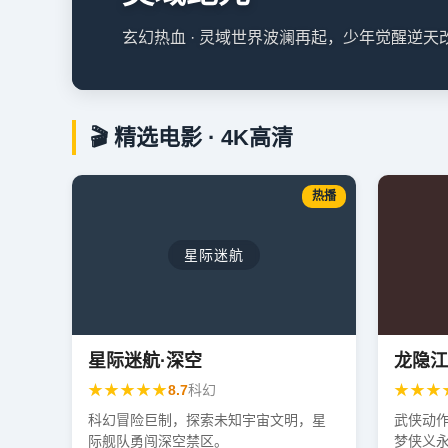
玄幻热血 · 灵域世界波澜再起，少年觉醒逆
🎬 精选电影 · 4K高清
热播
星际迷航
星际迷航·深空
龙隐江
★★★★★
★★★
8.7
科幻
科幻冒险巨制，探索未知宇宙文明，星
武侠动
际舰队勇闯深空禁区。
梦侠义