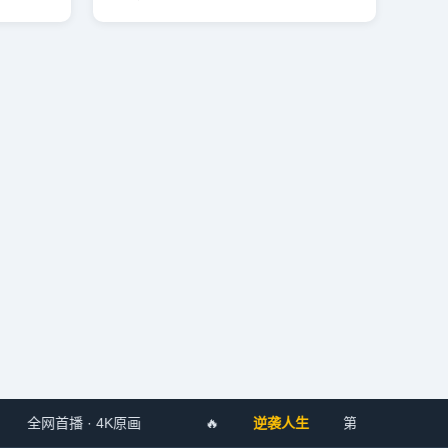
全网首播 · 4K原画
🔥
逆袭人生
第12集已更新 · 短剧