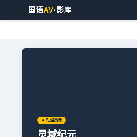
国语
AV
·影库
🔥 动漫热番
灵域纪元