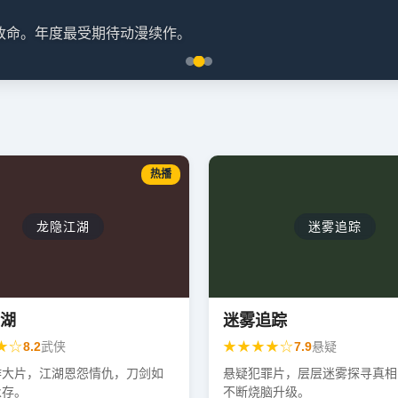
天改命。年度最受期待动漫续作。
热播
龙隐江湖
迷雾追踪
湖
迷雾追踪
★☆
★★★★☆
8.2
武侠
7.9
悬疑
作大片，江湖恩怨情仇，刀剑如
悬疑犯罪片，层层迷雾探寻真相
永存。
不断烧脑升级。