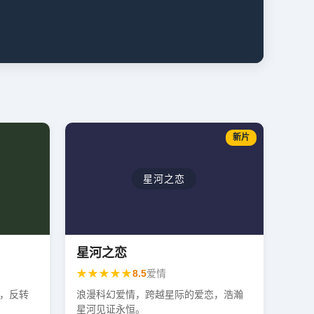
历
新片
星河之恋
星河之恋
★★★★★
8.5
爱情
，反转
浪漫科幻爱情，跨越星际的爱恋，浩瀚
星河见证永恒。