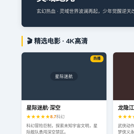
玄幻热血 · 灵域世界波澜再起，少年觉醒逆
🎬 精选电影 · 4K高清
热播
星际迷航
星际迷航·深空
龙隐江
★★★★★
★★★
8.7
科幻
科幻冒险巨制，探索未知宇宙文明，星
武侠动
际舰队勇闯深空禁区。
梦侠义