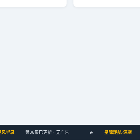
录
第36集已更新 · 无广告
🔥
星际迷航·深空
全网