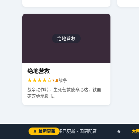
绝地营救
绝地营救
★★★★☆
7.8
战争
战争动作片，生死营救使命必达，铁血
硬汉绝地反击。

灵域纪元
📡 最新更新
第17集已更新 · 国语配音
🔥
大明风华