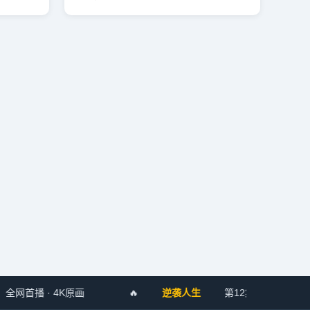
首播 · 4K原画
🔥
逆袭人生
第12集已更新 · 短剧